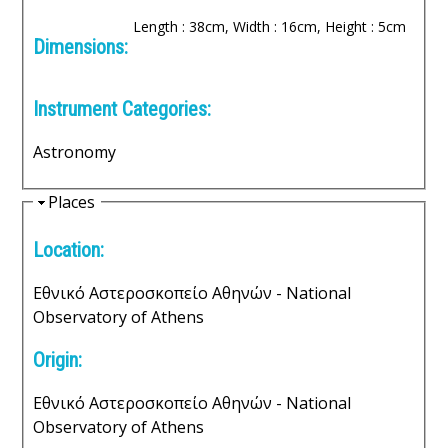
e
Length : 38cm, Width : 16cm, Height : 5cm
n
Dimensions:
i
Instrument Categories:
c
Astronomy
A
H
Places
r
i
Location:
d
c
e
Εθνικό Αστεροσκοπείο Αθηνών - National
h
Observatory of Athens
i
Origin:
v
Εθνικό Αστεροσκοπείο Αθηνών - National
e
Observatory of Athens