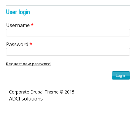
e
User login
n
Username
*
i
c
Password
*
A
r
Request new password
c
h
Corporate Drupal Theme © 2015
ADCI solutions
i
v
e