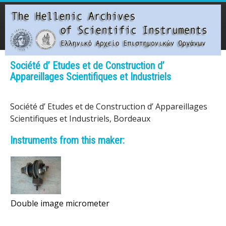
Skip
to
main
content
Main menu
Société d’ Etudes et de Construction d’
Appareillages Scientifiques et Industriels
T
h
Société d’ Etudes et de Construction d’ Appareillages
Scientifiques et Industriels, Bordeaux
e
Instruments from this maker:
H
e
l
Double image micrometer
l