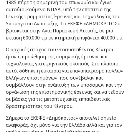
e
1985 πήρε τη σημερινή του επωνυμία και έγινε
αυτοδιοικούμενο ΝΠΔΔ, υπό την εποπτεία της
n
Γενικής Γραμματείας Έρευνας και Τεχνολογίας του
Υπουργείου Ανάπτυξης. Το ΕΚΕΦΕ «ΔΗΜΟΚΡΙΤΟΣ»
i
βρίσκεται στην Αγία Παρασκευή Αττικής, σε μια
c
έκταση 600.000 τ.μ με κτηριακή επιφάνεια 40,000 τ.μ.
Ο αρχικός στόχος του νεοσυσταθέντος Κέντρου
A
ήταν η προώθηση της πυρηνικής έρευνας και
r
τεχνολογίας για ειρηνικούς σκοπούς. Στο πλαίσιο
αυτό, δόθηκε η ευκαιρία για επαναπατρισμό πολλών
c
Ελλήνων επιστημόνων, που συνέβαλαν και
συμβάλλουν στην ανάπτυξη των υποδομών και την
h
οργάνωση της επιστημονικής έρευνας και να τεθούν
οι βάσεις για τις μεταπτυχιακές εκπαιδευτικές
i
δραστηριότητες του Κέντρου.
v
Σήμερα το ΕΚΕΦΕ «Δημόκριτος» αποτελεί σημείο
e
αναφοράς, όχι μόνο για την Ελλάδα αλλά και για τον