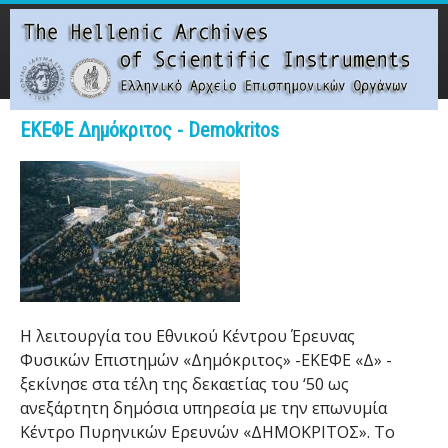
Skip
to
main
content
Main menu
ΕΚΕΦΕ Δημόκριτος - Demokritos
T
h
e
H
e
Η λειτουργία του Εθνικού Κέντρου Έρευνας
Φυσικών Επιστημών «Δημόκριτος» -ΕΚΕΦΕ «Δ» -
l
ξεκίνησε στα τέλη της δεκαετίας του ‘50 ως
l
ανεξάρτητη δημόσια υπηρεσία με την επωνυμία
Κέντρο Πυρηνικών Ερευνών «ΔΗΜΟΚΡΙΤΟΣ». Το