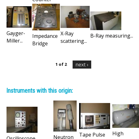
n
t
s
Gayger-
X-Ray
B-Ray measuring...
Impedance
Miller...
scattering...
Bridge
next ›
1 of 2
Instruments with this origin:
High
Tape Pulse
Neutron
Oscilloscope