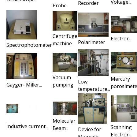
Voltage...
Recorder
Probe
Centrifuge
Electron...
Polarimeter
machine
Spectrophotometer
Vacuum
Mercury
Low
pumping
Gayger- Miller...
porosimete
temperature...
Molecular
Inductive current...
Scanning
Beam...
Device for
Electron...
Magnetic...