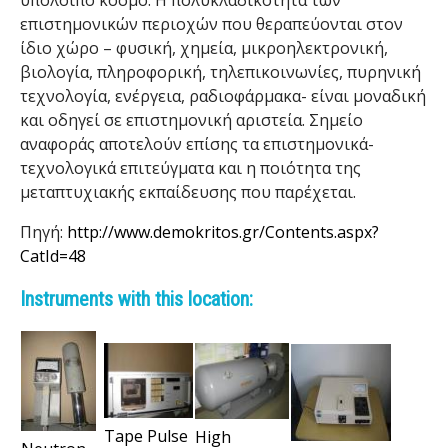
υπόλοιπο κόσμο. Η πολυκλαδικότητα των
s
επιστημονικών περιοχών που θεραπεύονται στον
ίδιο χώρο – φυσική, χημεία, μικροηλεκτρονική,
o
βιολογία, πληροφορική, τηλεπικοινωνίες, πυρηνική
τεχνολογία, ενέργεια, ραδιοφάρμακα- είναι μοναδική
f
και οδηγεί σε επιστημονική αριστεία. Σημείο
S
αναφοράς αποτελoύν επίσης τα επιστημονικά-
τεχνολογικά επιτεύγματα και η ποιότητα της
c
μεταπτυχιακής εκπαίδευσης που παρέχεται.
i
Πηγή:
http://www.demokritos.gr/Contents.aspx?
CatId=48
e
Instruments with this location:
n
t
i
f
Tape Pulse
High