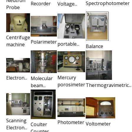
Neutron
Spectrophotometer
Recorder
Voltage...
Probe
i
c
I
Centrifuge
Polarimeter
portable...
machine
n
Balance
s
t
Mercury
Electron...
Molecular
r
porosimeter
Thermogravimetric...
beam...
u
m
e
Scanning
Photometer
Voltometer
Coulter
Electron...
Counter