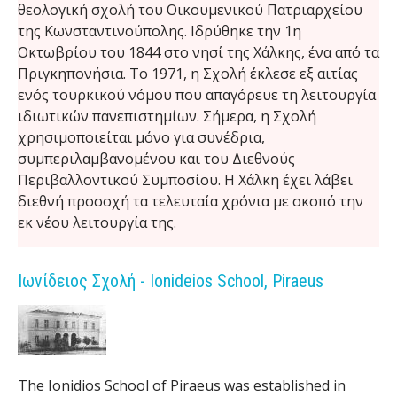
n
θεολογική σχολή του Οικουμενικού Πατριαρχείου
της Κωνσταντινούπολης. Ιδρύθηκε την 1η
t
Οκτωβρίου του 1844 στο νησί της Χάλκης, ένα από τα
Πριγκηπονήσια. Το 1971, η Σχολή έκλεσε εξ αιτίας
s
ενός τουρκικού νόμου που απαγόρευε τη λειτουργία
ιδιωτικών πανεπιστημίων. Σήμερα, η Σχολή
χρησιμοποιείται μόνο για συνέδρια,
συμπεριλαμβανομένου και του Διεθνούς
Περιβαλλοντικού Συμποσίου. Η Χάλκη έχει λάβει
διεθνή προσοχή τα τελευταία χρόνια με σκοπό την
εκ νέου λειτουργία της.
Ιωνίδειος Σχολή - Ionideios School, Piraeus
The Ionidios School of Piraeus was established in