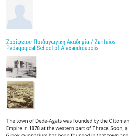
s
o
f
Ζαρίφειος Παιδαγωγική Ακαδημία / Zarifeios
S
Pedagogical School of Alexandroupolis
c
i
e
n
t
i
The town of Dede-Agats was founded by the Ottoman
Empire in 1878 at the western part of Thrace. Soon, a
f
Greek gymnasium has been founded in that town and