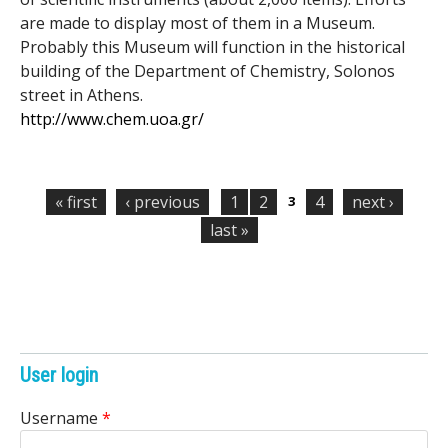
are made to display most of them in a Museum.
Probably this Museum will function in the historical
building of the Department of Chemistry, Solonos
street in Athens.
http://www.chem.uoa.gr/
P
a
« first
‹ previous
1
2
4
next ›
3
g
last »
e
s
User login
Username
*