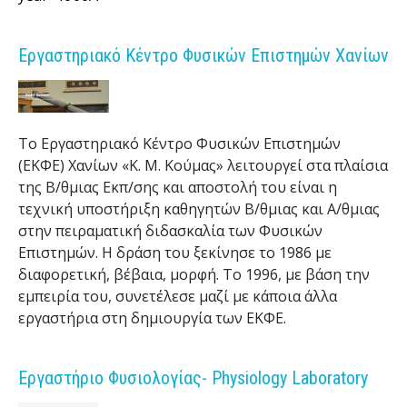
e
n
Εργαστηριακό Κέντρο Φυσικών Επιστημών Χανίων
i
c
Το Εργαστηριακό Κέντρο Φυσικών Επιστημών
A
(ΕΚΦΕ) Χανίων «Κ. Μ. Κούμας» λειτουργεί στα πλαίσια
της Β/θμιας Εκπ/σης και αποστολή του είναι η
r
τεχνική υποστήριξη καθηγητών Β/θμιας και A/θμιας
c
στην πειραματική διδασκαλία των Φυσικών
Επιστημών. Η δράση του ξεκίνησε το 1986 με
h
διαφορετική, βέβαια, μορφή. Το 1996, με βάση την
εμπειρία του, συνετέλεσε μαζί με κάποια άλλα
i
εργαστήρια στη δημιουργία των ΕΚΦΕ.
v
Εργαστήριο Φυσιολογίας- Physiology Laboratory
e