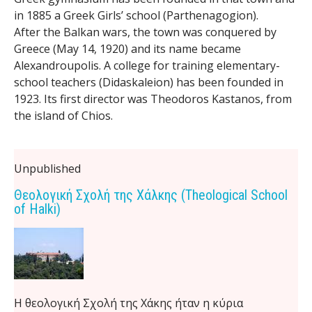
in 1885 a Greek Girls’ school (Parthenagogion).
i
After the Balkan wars, the town was conquered by
Greece (May 14, 1920) and its name became
c
Alexandroupolis. A college for training elementary-
I
school teachers (Didaskaleion) has been founded in
1923. Its first director was Theodoros Kastanos, from
n
the island of Chios.
s
t
Unpublished
Θεολογική Σχολή της Χάλκης (Theological School
r
of Halki)
u
m
e
Η θεολογική Σχολή της Χάκης ήταν η κύρια