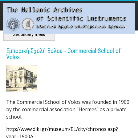
Skip
to
main
content
Main menu
Secondary menu
T
Εμπορική Σχολή Βόλου - Commercial School of
Volos
h
e
H
e
The Commercial School of Volos was founded in 1900
by the commercial association “Hermes” as a private
l
school.
l
http://www.diki.gr/museum/EL/city/chronos.asp?
year=1900A